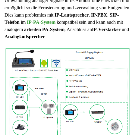
Umwandlung analoger Signale in IP-Audioströme entwickelt und
ermöglicht so die Fernsteuerung und -verwaltung von Endgeräten.
Dies kann problemlos mit
IP-Lautsprecher
,
IP-PBX
,
SIP-
Telefon
im
IP-PA-System
kompatibel sein und kann auch mit
analogem
arbeiten PA-System
, Anschluss an
IP-Verstärker
und
Analoglautsprecher
.