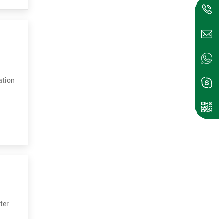
ation
ter