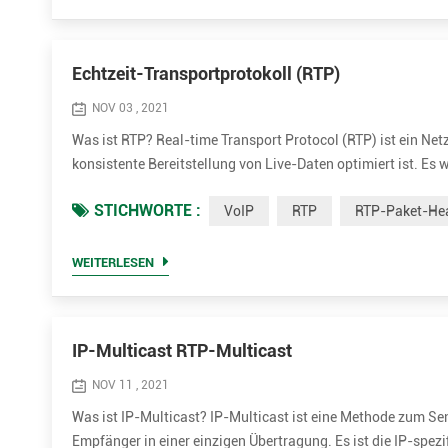
Echtzeit-Transportprotokoll (RTP)
NOV 03 , 2021
Was ist RTP? Real-time Transport Protocol (RTP) ist ein Ne
konsistente Bereitstellung von Live-Daten optimiert ist. Es 
eingesetzt. Es kann für Einzelgespräche (Unicast) oder in 
STICHWORTE :
VoIP
RTP
RTP-Paket-He
normalerwei...
WEITERLESEN
IP-Multicast RTP-Multicast
NOV 11 , 2021
Was ist IP-Multicast? IP-Multicast ist eine Methode zum Se
Empfänger in einer einzigen Übertragung. Es ist die IP-spe