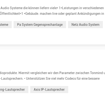
udio Systeme die können liefern viele* 1*Leistungen in verschiedenen
e, Öffentlichkeit*1 *Gebäude. machen live oder geplant Ankündigungen in
spielt werden bis einzeln oder mehreren Zonen gleichzeitig. set Schul
ysteme
Pa System Gegensprechanlage
Netz Audio System
udioprodukte. Hiermit vergleichen wir den Parameter zwischen Tonmind 
Lautsprechern. • Unterstützen Sie viel mehr Codecs für eine bessere
Höhere Nennleistung bis zu 30 W für klare und laute Stimme. Es ist 1
ing-Lautsprecher
Axis IP-Lautsprecher