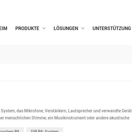
EIM
PRODUKTE
LÖSUNGEN
UNTERSTÜTZUNG
s System, das Mikrofone, Verstärkern, Lautsprecher und verwandte Gerät
ner menschlichen Stimme, ein Musikinstrument oder andere akustische
eme werden in jedem öffentlichen Veranstaltungsort eingesetzt, der
osystem PA
SIP PA-System