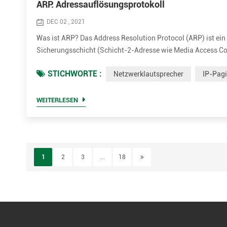
ARP: Adressauflösungsprotokoll
DEC 02 , 2021
Was ist ARP? Das Address Resolution Protocol (ARP) ist ei
Sicherungsschicht (Schicht-2-Adresse wie Media Access Con
3-Adresse wie IPv4-Adresse) zugeordnet ist. ARP wurde 198
STICHWORTE :
Netzwerklautsprecher
IP-Pag
Anforderungs-Antwort-Pr...
WEITERLESEN
1
2
3
...
18