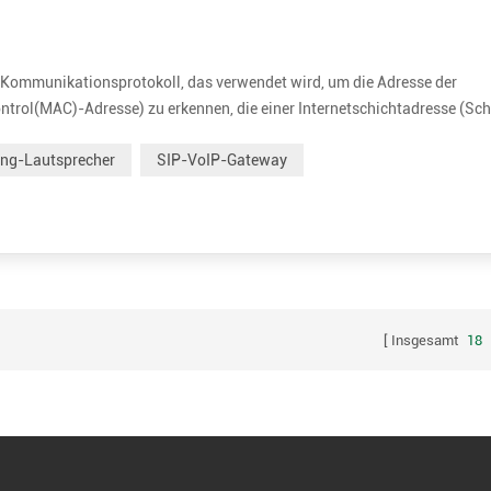
n Kommunikationsprotokoll, das verwendet wird, um die Adresse der
trol(MAC)-Adresse) zu erkennen, die einer Internetschichtadresse (Sch
2 durch RFC 826 definiert. ARP ist ein Anforderungs-Antwort- oder
ing-Lautsprecher
SIP-VoIP-Gateway
Insgesamt
18