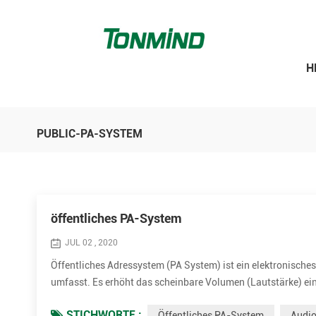
H
PUBLIC-PA-SYSTEM
öffentliches PA-System
JUL 02 , 2020
Öffentliches Adressystem (PA System) ist ein elektronische
umfasst. Es erhöht das scheinbare Volumen (Lautstärke) ei
Klangquelle oder aufgenommener Sound oder Musik. PA-Syst
STICHWORTE :
Öffentliches PA-System
Audi