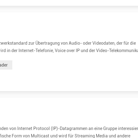
tzwerkstandard zur Übertragung von Audio- oder Videodaten, der für die
wird in der Internet-Telefonie, Voice over IP und der Video-Telekommunik
One-to-Many-Konferenzen (Multicast) verwendet werden. RTP läuft
ader
nden von Internet Protocol (IP)-Datagrammen an eine Gruppe interessier
zifische Form von Multicast und wird für Streaming Media und andere