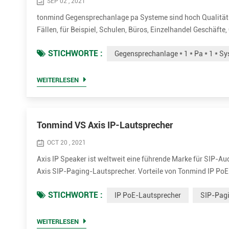
SEP 02 , 2021
tonmind Gegensprechanlage pa Systeme sind hoch Qualität A
Fällen, für Beispiel, Schulen, Büros, Einzelhandel Geschäft
verschiedenen Zonen verschiedene Audio Quellen können abge
STICHWORTE :
Gegensprechanlage * 1 * Pa * 1 * S
Beispiel, ...
WEITERLESEN
Tonmind VS Axis IP-Lautsprecher
OCT 20 , 2021
Axis IP Speaker ist weltweit eine führende Marke für SIP-A
Axis SIP-Paging-Lautsprecher. Vorteile von Tonmind IP PoE-
Klangqualität, einschließlich OPUS，MP1/MP2/MP3...usw. • 
STICHWORTE :
IP PoE-Lautsprecher
SIP-Pag
30W optional...
WEITERLESEN