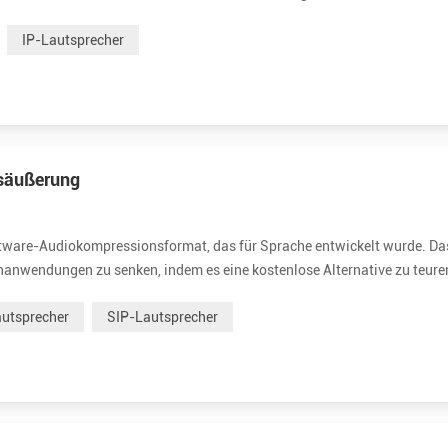
vierte Multicast-Adressblöcke in IPv4 und IPv6. IP Multicast ist eine
IP-Lautsprecher
gsäußerung
ftware-Audiokompressionsformat, das für Sprache entwickelt wurde. Da
rachanwendungen zu senken, indem es eine kostenlose Alternative zu teure
 gut an Internetanwendungen angepasst und bietet nützliche Funktionen
utsprecher
SIP-Lautsprecher