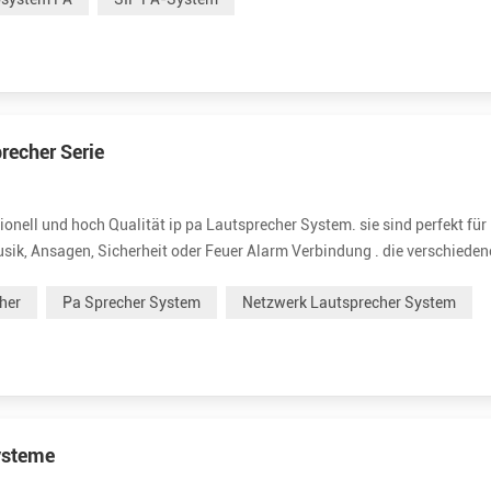
recher Serie
ell und hoch Qualität ip pa Lautsprecher System. sie sind perfekt für 
sik, Ansagen, Sicherheit oder Feuer Alarm Verbindung . die verschiede
eiten. wir ziel zu bieten ausgezeichnet und erschwinglich Netzwerk
her
Pa Sprecher System
Netzwerk Lautsprecher System
ysteme