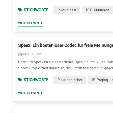
Netzwerkanwendungen verwendet. Es verwendet speziell reser
STICHWORTE :
IP-Multicast
RTP-Multicast
Technik für di...
WEITERLESEN
Speex: Ein kostenloser Codec für freie Meinun
NOV 17 , 2021
Überblick Speex ist ein patentfreies Open-Source-/Free-So
Speex-Projekt zielt darauf ab, die Eintrittsbarriere für Sp
proprietären Sprachcodecs bietet. Darüber hinaus ist Speex
STICHWORTE :
IP-Lautsprecher
IP-Paging-La
in den ...
WEITERLESEN