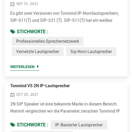
SEP 10 , 2021
Es gibt zwei Versionen von Tonmind IP-Hornlautsprechern,
SIP-S11(T) und SIP-S21 (T). SIP-S11(T) hat ein weißes
flaches Aussehen und SIP-21(T) kommt mit einem grauen
STICHWORTE :
runden Aussehen. Beide Versionen haben optional 15W und
Professionelles Sprechernetzwerk
30W Verstärker. Einstecken und senden. Einfach zu
installieren Die IP-Horn-Außenlautsprecher sind sehr
Vernetzte Lautsprecher
Sip Horn Lautsprecher
einfach zu installieren. Es unterstützt PoE (Power over
Ethernet). Mit einem...
WEITERLESEN
Tonmind VS 2N IP-Lautsprecher
OCT 20 , 2021
2N SIP Speaker ist eine bekannte Marke in diesem Bereich.
Hiermit vergleichen wir die Parameter zwischen Tonmind IP
Speaker und 2N SIP Speaker. Vorteile von Tonmind IP-
STICHWORTE :
IP-Basierter Lautsprecher
basierten Lautsprechern. • Unterstützen Sie viel mehr