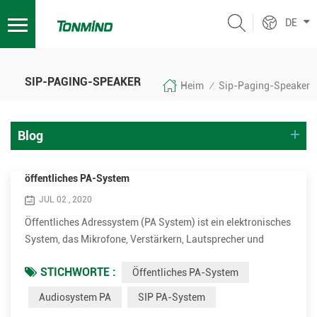
DE
SIP-PAGING-SPEAKER
Heim
Sip-Paging-Speaker
/
Blog
öffentliches PA-System
JUL 02 , 2020
Öffentliches Adressystem (PA System) ist ein elektronisches
System, das Mikrofone, Verstärkern, Lautsprecher und
verwandte Geräte umfasst. Es erhöht das scheinbare
STICHWORTE :
Öffentliches PA-System
Volumen (Lautstärke) einer menschlichen Stimme, ein
Musikinstrument oder andere akustische Klangquelle oder
Audiosystem PA
SIP PA-System
aufgenommener Sound oder Musik. PA-Systeme werden in