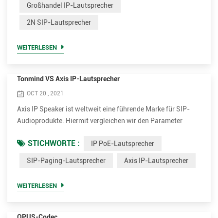
Codecs für eine bessere Klangqualität, einschließlich
Großhandel IP-Lautsprecher
OPUS，MP1/MP2/MP3...usw. • Höhere Nennleistung bis zu
2N SIP-Lautsprecher
30 W für klare und laute Stimme. Es ist 15W und 30W
optional. • Viel ko...
WEITERLESEN
Tonmind VS Axis IP-Lautsprecher
OCT 20 , 2021
Axis IP Speaker ist weltweit eine führende Marke für SIP-
Audioprodukte. Hiermit vergleichen wir den Parameter
zwischen Tonmind und Axis SIP-Paging-Lautsprecher.
STICHWORTE :
IP PoE-Lautsprecher
Vorteile von Tonmind IP PoE-Lautsprechern. • Unterstützen
Sie viel mehr Codecs für eine bessere Klangqualität,
SIP-Paging-Lautsprecher
Axis IP-Lautsprecher
einschließlich OPUS，MP1/MP2/MP3...usw. • Höhere
Nennleistung bis zu 30 W für klare und laute Stimme. Es ist
WEITERLESEN
15W und 30W optional...
OPUS-Codec