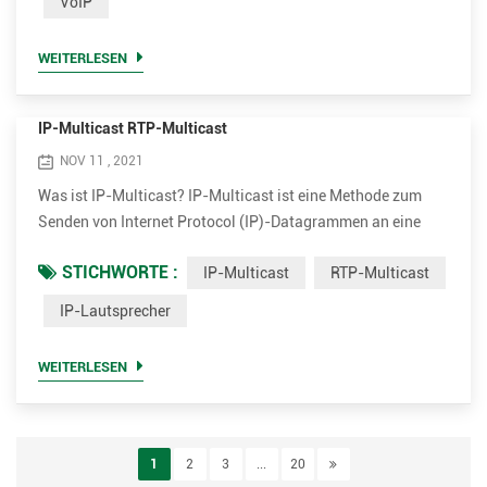
VoIP
Methoden umfassen Real-time Transport Protocol (RTP),
Real-time Transport Control Protocol (RTCP) und Session
WEITERLESEN
Descriptio...
IP-Multicast RTP-Multicast
NOV 11 , 2021
Was ist IP-Multicast? IP-Multicast ist eine Methode zum
Senden von Internet Protocol (IP)-Datagrammen an eine
Gruppe interessierter Empfänger in einer einzigen
STICHWORTE :
IP-Multicast
RTP-Multicast
Übertragung. Es ist die IP-spezifische Form von Multicast
und wird für Streaming Media und andere
IP-Lautsprecher
Netzwerkanwendungen verwendet. Es verwendet speziell
reservierte Multicast-Adressblöcke in IPv4 und IPv6. IP
WEITERLESEN
Multicast ist eine Technik für di...
1
2
3
...
20