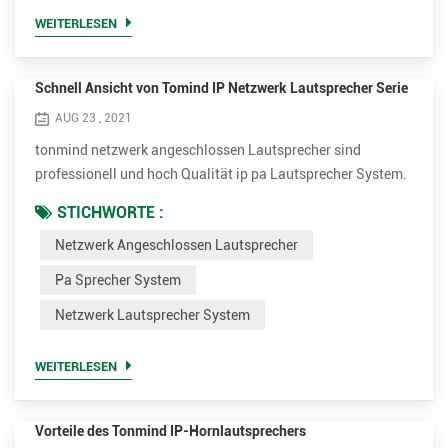
jedem öffentlichen Veranstaltungsort eingesetzt, der
WEITERLESEN
erfordert, dass ein An...
Schnell Ansicht von Tomind IP Netzwerk Lautsprecher Serie
AUG 23 , 2021
tonmind netzwerk angeschlossen Lautsprecher sind
professionell und hoch Qualität ip pa Lautsprecher System.
sie sind perfekt für live oder geplant Stimme Nachrichten an
STICHWORTE :
spielen Hintergrund Musik, Ansagen, Sicherheit oder Feuer
Netzwerk Angeschlossen Lautsprecher
Alarm Verbindung . die verschiedenen Modelle können
werden angewandt zu verschiedenen Gelegenheiten. wir ziel
Pa Sprecher System
zu bieten ausgezeichnet und erschwinglich Netzwerk
Netzwerk Lautsprecher System
Lautsprecher...
WEITERLESEN
Vorteile des Tonmind IP-Hornlautsprechers