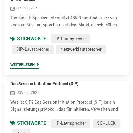
OCT 31 , 2021
Tonmind IP Speaker unterstützt 48K Opus-Codec, der von
anderen Sip-Lautsprechern auf dem Markt, einschließlich
2N und Axis, nicht angeboten wird. Opus kann die
STICHWORTE :
IP-Lautsprecher
Bandbreite weitestgehend reduzieren und gleichzeitig eine
extrem hohe Klangqualität gewährleisten. Opus ist ein von
SIP-Lautsprecher
Netzwerklautsprecher
der Xiph.Org Foundation entwickeltes
Audiocodierungsformat, das entwickelt wurde, um Sprache
WEITERLESEN
und allgemeines Audio in einem ...
Das Session Initiation Protocol (SIP)
NOV 02 , 2021
Was ist SIP? Das Session Initiation Protocol (SIP) ist ein
Signalisierungsprotokoll, das für Initiieren, Verwalten und
Beenden von Echtzeitsitzungen, die Sprach-, Video- und
STICHWORTE :
IP-Lautsprecher
SCHLUCK
Messaging-Anwendungen umfassen. SIP ist eine Methode
des Voice Over Internet Protocol (VoIP). Andere VoIP-