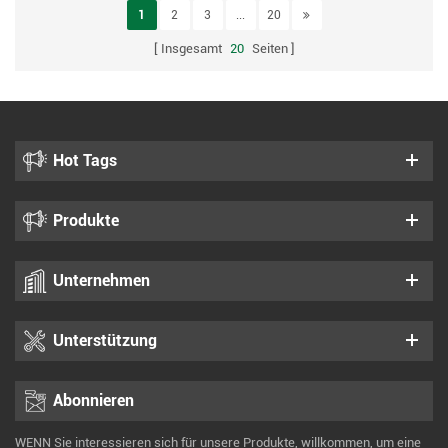
1
2
3
...
20
Insgesamt
20
Seiten
Hot Tags
Produkte
Unternehmen
Unterstützung
Abonnieren
WENN Sie interessieren sich für unsere Produkte, willkommen, um eine