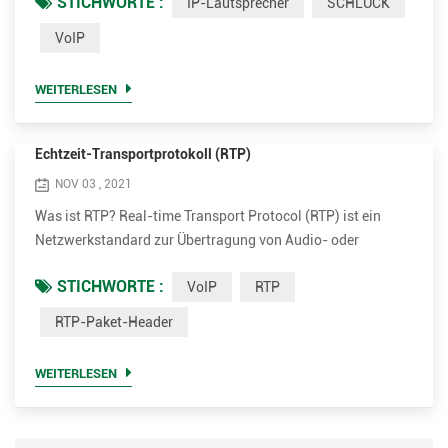
STICHWORTE :
IP-Lautsprecher
SCHLUCK
Messaging-Anwendungen umfassen. SIP ist eine Methode
des Voice Over Internet Protocol (VoIP). Andere VoIP-
VoIP
Methoden umfassen Real-time Transport Protocol (RTP),
Real-time Transport Control Protocol (RTCP) und Session
WEITERLESEN
Descriptio...
Echtzeit-Transportprotokoll (RTP)
NOV 03 , 2021
Was ist RTP? Real-time Transport Protocol (RTP) ist ein
Netzwerkstandard zur Übertragung von Audio- oder
Videodaten, der für die konsistente Bereitstellung von Live-
STICHWORTE :
VoIP
RTP
Daten optimiert ist. Es wird in der Internet-Telefonie, Voice
over IP und der Video-Telekommunikation eingesetzt. Es
RTP-Paket-Header
kann für Einzelgespräche (Unicast) oder in One-to-Many-
Konferenzen (Multicast) verwendet werden. RTP läuft
WEITERLESEN
normalerwei...