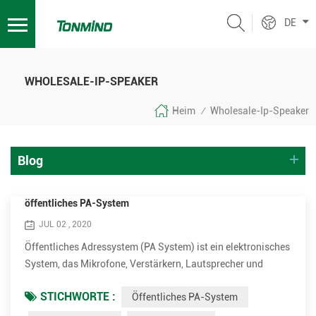
DE
WHOLESALE-IP-SPEAKER
Heim
Wholesale-Ip-Speaker
/
Blog
öffentliches PA-System
JUL 02 , 2020
Öffentliches Adressystem (PA System) ist ein elektronisches
System, das Mikrofone, Verstärkern, Lautsprecher und
verwandte Geräte umfasst. Es erhöht das scheinbare
STICHWORTE :
Öffentliches PA-System
Volumen (Lautstärke) einer menschlichen Stimme, ein
Musikinstrument oder andere akustische Klangquelle oder