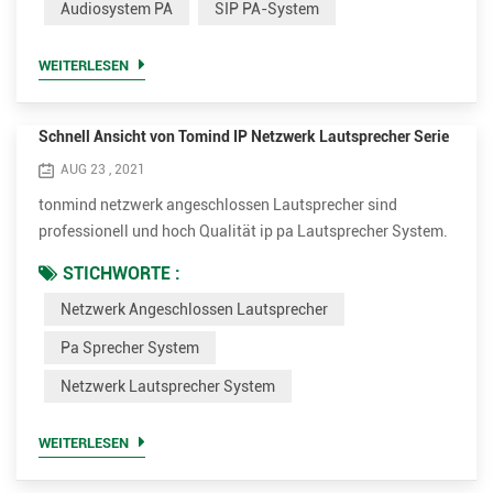
Audiosystem PA
SIP PA-System
aufgenommener Sound oder Musik. PA-Systeme werden in
jedem öffentlichen Veranstaltungsort eingesetzt, der
WEITERLESEN
erfordert, dass ein An...
Schnell Ansicht von Tomind IP Netzwerk Lautsprecher Serie
AUG 23 , 2021
tonmind netzwerk angeschlossen Lautsprecher sind
professionell und hoch Qualität ip pa Lautsprecher System.
sie sind perfekt für live oder geplant Stimme Nachrichten an
STICHWORTE :
spielen Hintergrund Musik, Ansagen, Sicherheit oder Feuer
Netzwerk Angeschlossen Lautsprecher
Alarm Verbindung . die verschiedenen Modelle können
werden angewandt zu verschiedenen Gelegenheiten. wir ziel
Pa Sprecher System
zu bieten ausgezeichnet und erschwinglich Netzwerk
Netzwerk Lautsprecher System
Lautsprecher...
WEITERLESEN