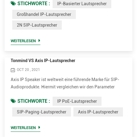
STICHWORTE :
IP-Basierter Lautsprecher
basierten Lautsprechern. • Unterstützen Sie viel mehr
Codecs für eine bessere Klangqualität, einschließlich
Großhandel IP-Lautsprecher
OPUS，MP1/MP2/MP3...usw. • Höhere Nennleistung bis zu
2N SIP-Lautsprecher
30 W für klare und laute Stimme. Es ist 15W und 30W
optional. • Viel ko...
WEITERLESEN
Tonmind VS Axis IP-Lautsprecher
OCT 20 , 2021
Axis IP Speaker ist weltweit eine führende Marke für SIP-
Audioprodukte. Hiermit vergleichen wir den Parameter
zwischen Tonmind und Axis SIP-Paging-Lautsprecher.
STICHWORTE :
IP PoE-Lautsprecher
Vorteile von Tonmind IP PoE-Lautsprechern. • Unterstützen
Sie viel mehr Codecs für eine bessere Klangqualität,
SIP-Paging-Lautsprecher
Axis IP-Lautsprecher
einschließlich OPUS，MP1/MP2/MP3...usw. • Höhere
Nennleistung bis zu 30 W für klare und laute Stimme. Es ist
WEITERLESEN
15W und 30W optional...