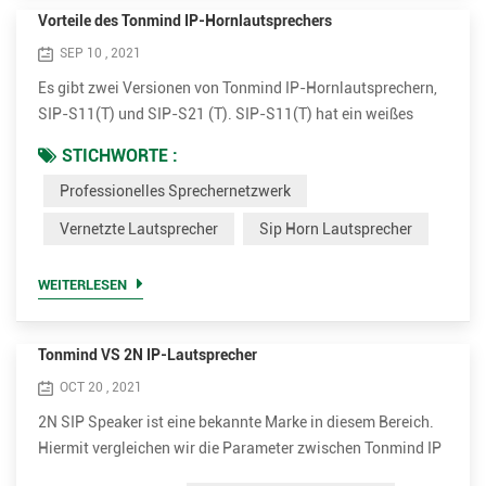
Vorteile des Tonmind IP-Hornlautsprechers
SEP 10 , 2021
Es gibt zwei Versionen von Tonmind IP-Hornlautsprechern,
SIP-S11(T) und SIP-S21 (T). SIP-S11(T) hat ein weißes
flaches Aussehen und SIP-21(T) kommt mit einem grauen
STICHWORTE :
runden Aussehen. Beide Versionen haben optional 15W und
Professionelles Sprechernetzwerk
30W Verstärker. Einstecken und senden. Einfach zu
installieren Die IP-Horn-Außenlautsprecher sind sehr
Vernetzte Lautsprecher
Sip Horn Lautsprecher
einfach zu installieren. Es unterstützt PoE (Power over
Ethernet). Mit einem...
WEITERLESEN
Tonmind VS 2N IP-Lautsprecher
OCT 20 , 2021
2N SIP Speaker ist eine bekannte Marke in diesem Bereich.
Hiermit vergleichen wir die Parameter zwischen Tonmind IP
Speaker und 2N SIP Speaker. Vorteile von Tonmind IP-