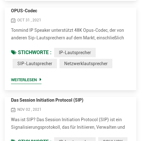
OPUS-Codec
OCT 31 , 2021
Tonmind IP Speaker unterstützt 48K Opus-Codec, der von
anderen Sip-Lautsprechern auf dem Markt, einschließlich
2N und Axis, nicht angeboten wird. Opus kann die
STICHWORTE :
IP-Lautsprecher
Bandbreite weitestgehend reduzieren und gleichzeitig eine
extrem hohe Klangqualität gewährleisten. Opus ist ein von
SIP-Lautsprecher
Netzwerklautsprecher
der Xiph.Org Foundation entwickeltes
Audiocodierungsformat, das entwickelt wurde, um Sprache
WEITERLESEN
und allgemeines Audio in einem ...
Das Session Initiation Protocol (SIP)
NOV 02 , 2021
Was ist SIP? Das Session Initiation Protocol (SIP) ist ein
Signalisierungsprotokoll, das für Initiieren, Verwalten und
Beenden von Echtzeitsitzungen, die Sprach-, Video- und