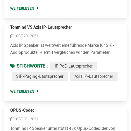
optional. • Viel ko...
WEITERLESEN
Tonmind VS Axis IP-Lautsprecher
OCT 20 , 2021
Axis IP Speaker ist weltweit eine führende Marke für SIP-
Audioprodukte. Hiermit vergleichen wir den Parameter
zwischen Tonmind und Axis SIP-Paging-Lautsprecher.
STICHWORTE :
IP PoE-Lautsprecher
Vorteile von Tonmind IP PoE-Lautsprechern. • Unterstützen
Sie viel mehr Codecs für eine bessere Klangqualität,
SIP-Paging-Lautsprecher
Axis IP-Lautsprecher
einschließlich OPUS，MP1/MP2/MP3...usw. • Höhere
Nennleistung bis zu 30 W für klare und laute Stimme. Es ist
WEITERLESEN
15W und 30W optional...
OPUS-Codec
OCT 31 , 2021
Tonmind IP Speaker unterstützt 48K Opus-Codec, der von