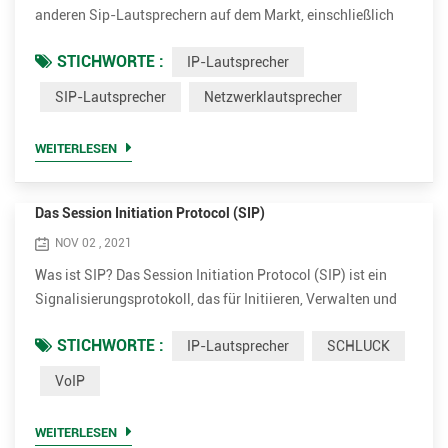
anderen Sip-Lautsprechern auf dem Markt, einschließlich
2N und Axis, nicht angeboten wird. Opus kann die
STICHWORTE :
IP-Lautsprecher
Bandbreite weitestgehend reduzieren und gleichzeitig eine
extrem hohe Klangqualität gewährleisten. Opus ist ein von
SIP-Lautsprecher
Netzwerklautsprecher
der Xiph.Org Foundation entwickeltes
Audiocodierungsformat, das entwickelt wurde, um Sprache
WEITERLESEN
und allgemeines Audio in einem ...
Das Session Initiation Protocol (SIP)
NOV 02 , 2021
Was ist SIP? Das Session Initiation Protocol (SIP) ist ein
Signalisierungsprotokoll, das für Initiieren, Verwalten und
Beenden von Echtzeitsitzungen, die Sprach-, Video- und
STICHWORTE :
IP-Lautsprecher
SCHLUCK
Messaging-Anwendungen umfassen. SIP ist eine Methode
des Voice Over Internet Protocol (VoIP). Andere VoIP-
VoIP
Methoden umfassen Real-time Transport Protocol (RTP),
Real-time Transport Control Protocol (RTCP) und Session
WEITERLESEN
Descriptio...