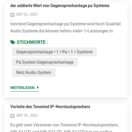
der addierte Wert von Gegensprechanlage pa Systeme
SEP 02 , 2021
tonmind Gegensprechanlage pa Systeme sind hoch Qualität
Audio Systeme die können liefern viele* 1*Leistungen in
verschiedenen Fällen, für Beispiel, Schulen, Büros,
STICHWORTE :
Einzelhandel Geschäfte, Öffentlichkeit*1 *Gebäude. machen
Gegensprechanlage * 1 * Pa * 1 * Systeme
live oder geplant Ankündigungen in verschiedenen Zonen
verschiedene Audio Quellen können abgespielt werden bis
Pa System Gegensprechanlage
einzeln oder mehreren Zonen gleichzeitig. set Schule als
Netz Audio System
Beispiel, ...
WEITERLESEN
Vorteile des Tonmind IP-Hornlautsprechers
SEP 10 , 2021
Es gibt zwei Versionen von Tonmind IP-Hornlautsprechern,