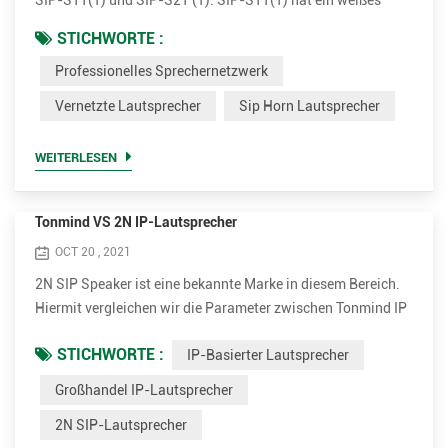
SIP-S11(T) und SIP-S21 (T). SIP-S11(T) hat ein weißes
flaches Aussehen und SIP-21(T) kommt mit einem grauen
STICHWORTE :
runden Aussehen. Beide Versionen haben optional 15W und
Professionelles Sprechernetzwerk
30W Verstärker. Einstecken und senden. Einfach zu
installieren Die IP-Horn-Außenlautsprecher sind sehr
Vernetzte Lautsprecher
Sip Horn Lautsprecher
einfach zu installieren. Es unterstützt PoE (Power over
Ethernet). Mit einem...
WEITERLESEN
Tonmind VS 2N IP-Lautsprecher
OCT 20 , 2021
2N SIP Speaker ist eine bekannte Marke in diesem Bereich.
Hiermit vergleichen wir die Parameter zwischen Tonmind IP
Speaker und 2N SIP Speaker. Vorteile von Tonmind IP-
STICHWORTE :
IP-Basierter Lautsprecher
basierten Lautsprechern. • Unterstützen Sie viel mehr
Codecs für eine bessere Klangqualität, einschließlich
Großhandel IP-Lautsprecher
OPUS，MP1/MP2/MP3...usw. • Höhere Nennleistung bis zu
2N SIP-Lautsprecher
30 W für klare und laute Stimme. Es ist 15W und 30W