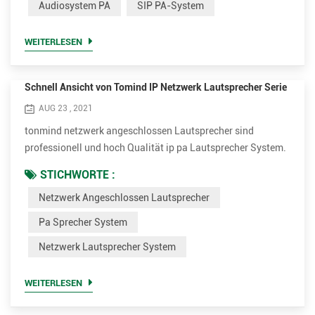
Audiosystem PA
SIP PA-System
aufgenommener Sound oder Musik. PA-Systeme werden in
jedem öffentlichen Veranstaltungsort eingesetzt, der
WEITERLESEN
erfordert, dass ein An...
Schnell Ansicht von Tomind IP Netzwerk Lautsprecher Serie
AUG 23 , 2021
tonmind netzwerk angeschlossen Lautsprecher sind
professionell und hoch Qualität ip pa Lautsprecher System.
sie sind perfekt für live oder geplant Stimme Nachrichten an
STICHWORTE :
spielen Hintergrund Musik, Ansagen, Sicherheit oder Feuer
Netzwerk Angeschlossen Lautsprecher
Alarm Verbindung . die verschiedenen Modelle können
werden angewandt zu verschiedenen Gelegenheiten. wir ziel
Pa Sprecher System
zu bieten ausgezeichnet und erschwinglich Netzwerk
Netzwerk Lautsprecher System
Lautsprecher...
WEITERLESEN