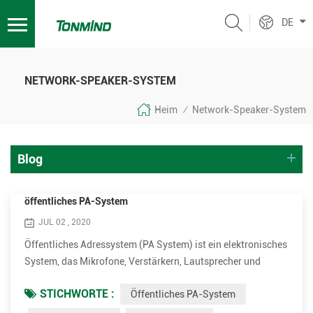
DE
NETWORK-SPEAKER-SYSTEM
Heim
Network-Speaker-System
/
Blog
öffentliches PA-System
JUL 02 , 2020
Öffentliches Adressystem (PA System) ist ein elektronisches
System, das Mikrofone, Verstärkern, Lautsprecher und
verwandte Geräte umfasst. Es erhöht das scheinbare
STICHWORTE :
Öffentliches PA-System
Volumen (Lautstärke) einer menschlichen Stimme, ein
Musikinstrument oder andere akustische Klangquelle oder