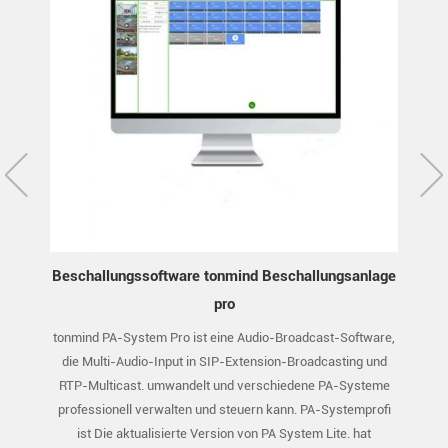
00
Beschallungssoftware tonmind Beschallungsanlage
PA-
pro
PA-
tonmind PA-System Pro ist eine Audio-Broadcast-Software,
Ton
ware
die Multi-Audio-Input in SIP-Extension-Broadcasting und
Soft
RTP-Multicast. umwandelt und verschiedene PA-Systeme
Broad
professionell verwalten und steuern kann. PA-Systemprofi
mehre
ist Die aktualisierte Version von PA System Lite. hat
Steuer