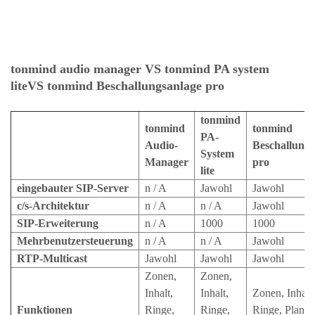
tonmind audio manager VS tonmind PA system
lite
VS
tonmind Beschallungsanlage pro
tonmind
tonmind
tonmind
PA-
Audio-
Beschallungs
System
Manager
pro
lite
eingebauter SIP-Server
n / A
Jawohl
Jawohl
c/s-Architektur
n / A
n / A
Jawohl
SIP-Erweiterung
n / A
1000
1000
Mehrbenutzersteuerung
n / A
n / A
Jawohl
RTP-Multicast
Jawohl
Jawohl
Jawohl
Zonen,
Zonen,
Inhalt,
Inhalt,
Zonen, Inhalt,
Funktionen
Ringe,
Ringe,
Ringe, Planun