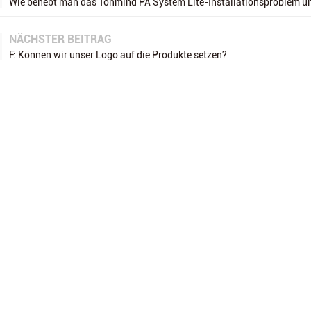
Wie behebt man das Tonmind PA System Lite-Installationsproblem u
NÄCHSTER BEITRAG
F: Können wir unser Logo auf die Produkte setzen?