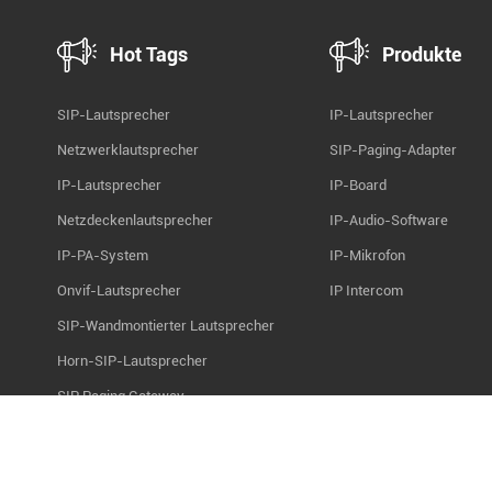
Hot Tags
Produkte
SIP-Lautsprecher
IP-Lautsprecher
Netzwerklautsprecher
SIP-Paging-Adapter
IP-Lautsprecher
IP-Board
Netzdeckenlautsprecher
IP-Audio-Software
IP-PA-System
IP-Mikrofon
Onvif-Lautsprecher
IP Intercom
SIP-Wandmontierter Lautsprecher
Horn-SIP-Lautsprecher
SIP Paging Gateway
SIP-Audiokard