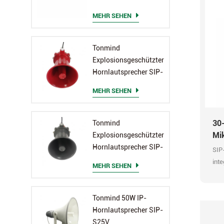
MEHR SEHEN
Tonmind
Explosionsgeschützter
Hornlautsprecher SIP-
S23
MEHR SEHEN
30
Tonmind
Mi
Explosionsgeschützter
Hornlautsprecher SIP-
SIP
S23T
inte
MEHR SEHEN
ONV
Ala
Tonmind 50W IP-
Nac
Hornlautsprecher SIP-
HD-
S25V