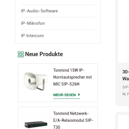
IP-Audio-Software
IP-Mikrofon
IP Intercom
Neue Produkte
Tonmind 15W IP-
30
Hornlautsprecher mit
Wa
MIC SIP-S26H
SIP
W, P
MEHR SEHEN
ONV
Ala
Tonmind Netzwerk-
Nac
E/A-Relaismodul SIP-
HD-
T30