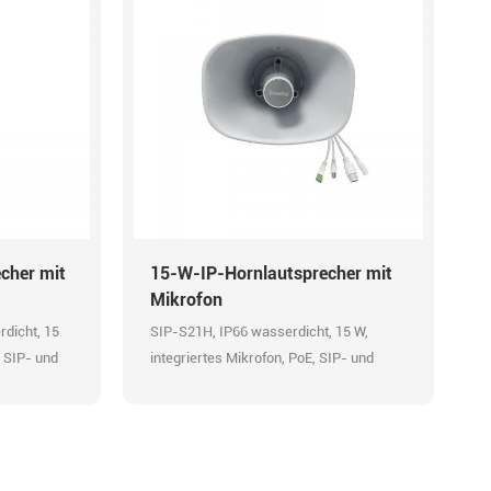
cher mit
15-W-IP-Hornlautsprecher mit
Mikrofon
dicht, 15
SIP-S21H, IP66 wasserdicht, 15 W,
, SIP- und
integriertes Mikrofon, PoE, SIP- und
API,
ONVIF-Kompatibilität, HTTP-API,
e
Audioeingang, Alarmeingang,
o-Codec,
aufgezeichnete Nachrichten, 48K OPUS
Audio-Codec, HD-Übertragung