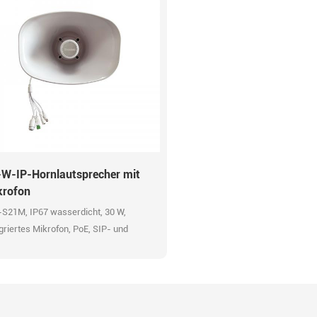
-W-IP-Hornlautsprecher mit
krofon
-S21M, IP67 wasserdicht, 30 W,
griertes Mikrofon, PoE, SIP- und
IF-Kompatibilität, HTTP-API,
rmeingang, voraufgezeichnete
hrichten, 48K OPUS-Audiocodec,
Übertragung