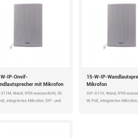
-W-IP-Onvif-
15-W-IP-Wandlautspre
ndlautsprecher mit Mikrofon
Mikrofon
-S11M, Wand, IP55 wasserdicht, 30
SIP-S11H, Wand, IP55 wasser
oE, integriertes Mikrofon, SIP- und
W, PoE, integriertes Mikrofon
IF-Kompatibilität, HTTP-API,
ONVIF-Kompatibilität, HTTP-
rmeingang, aufgezeichnete
Alarmeingang, aufgezeichnet
hrichten, 48K OPUS Audio-Codec,
Nachrichten, 48K OPUS Audi
Übertragung
HD-Übertragung