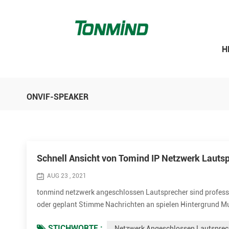
H
ONVIF-SPEAKER
Schnell Ansicht von Tomind IP Netzwerk Lautsp
AUG 23 , 2021
tonmind netzwerk angeschlossen Lautsprecher sind profession
oder geplant Stimme Nachrichten an spielen Hintergrund Mu
Modelle können werden angewandt zu verschiedenen Gelegenh
STICHWORTE :
Netzwerk Angeschlossen Lautsprec