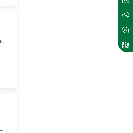
cht
.
 Audio
col