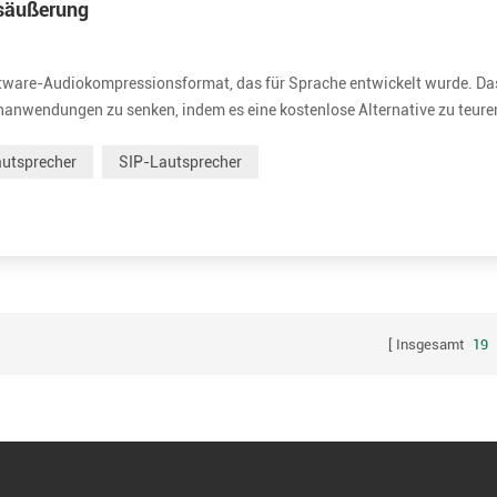
gsäußerung
ftware-Audiokompressionsformat, das für Sprache entwickelt wurde. Da
rachanwendungen zu senken, indem es eine kostenlose Alternative zu teure
 gut an Internetanwendungen angepasst und bietet nützliche Funktionen
utsprecher
SIP-Lautsprecher
Insgesamt
19