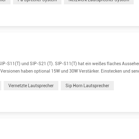
SIP-S11(T) und SIP-S21 (T). SIP-S11(T) hat ein weißes flaches Ausseh
Versionen haben optional 15W und 30W Verstärker. Einstecken und sen
ehr einfach zu installieren. Es unterstützt PoE (Power over Ethernet). M
Vernetzte Lautsprecher
Sip Horn Lautsprecher