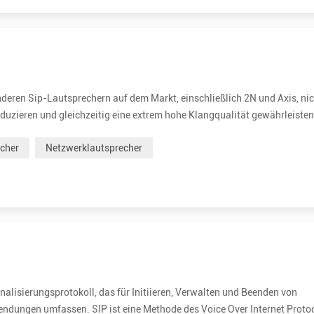
deren Sip-Lautsprechern auf dem Markt, einschließlich 2N und Axis, ni
uzieren und gleichzeitig eine extrem hohe Klangqualität gewährleisten
iocodierungsformat, das entwickelt wurde, um Sprache und allgemeines
cher
Netzwerklautsprecher
gnalisierungsprotokoll, das für Initiieren, Verwalten und Beenden von
ndungen umfassen. SIP ist eine Methode des Voice Over Internet Proto