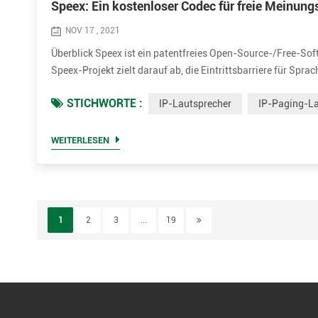
Speex: Ein kostenloser Codec für freie Meinun
NOV 17 , 2021
Überblick Speex ist ein patentfreies Open-Source-/Free-So
Speex-Projekt zielt darauf ab, die Eintrittsbarriere für Sp
proprietären Sprachcodecs bietet. Darüber hinaus ist Speex
STICHWORTE :
IP-Lautsprecher
IP-Paging-La
in den ...
WEITERLESEN
1
2
3
...
19