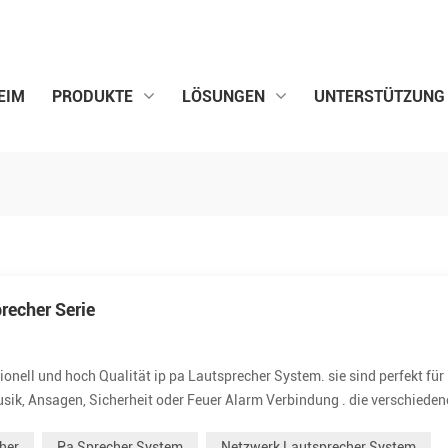
EIM
PRODUKTE
LÖSUNGEN
UNTERSTÜTZUNG
recher Serie
ell und hoch Qualität ip pa Lautsprecher System. sie sind perfekt für 
sik, Ansagen, Sicherheit oder Feuer Alarm Verbindung . die verschiede
eiten. wir ziel zu bieten ausgezeichnet und erschwinglich Netzwerk
her
Pa Sprecher System
Netzwerk Lautsprecher System