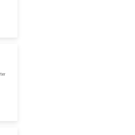
sion
ter