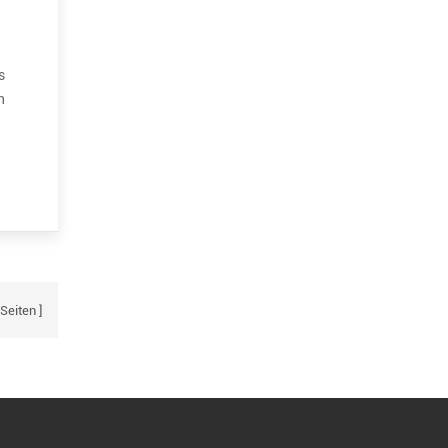
s
n
, die
Seiten