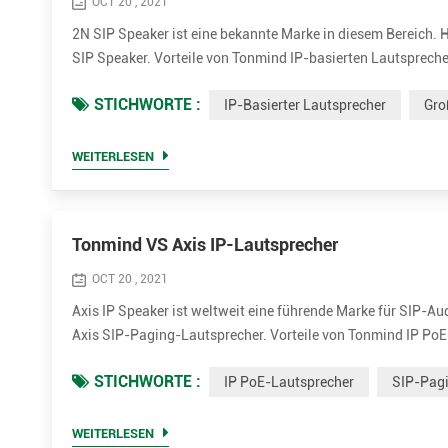
OCT 20 , 2021
2N SIP Speaker ist eine bekannte Marke in diesem Bereich. 
SIP Speaker. Vorteile von Tonmind IP-basierten Lautsprecher
einschließlich OPUS，MP1/MP2/MP3...usw. • Höhere Nennleis
STICHWORTE :
IP-Basierter Lautsprecher
Gro
• Viel ko...
WEITERLESEN
Tonmind VS Axis IP-Lautsprecher
OCT 20 , 2021
Axis IP Speaker ist weltweit eine führende Marke für SIP-A
Axis SIP-Paging-Lautsprecher. Vorteile von Tonmind IP PoE-
Klangqualität, einschließlich OPUS，MP1/MP2/MP3...usw. • 
STICHWORTE :
IP PoE-Lautsprecher
SIP-Pag
30W optional...
WEITERLESEN