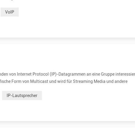
 Protocol (RTP), Real-time Transport Control Protocol (RTCP) und Ses
VoIP
nden von Internet Protocol (IP)-Datagrammen an eine Gruppe interessier
zifische Form von Multicast und wird für Streaming Media und andere
vierte Multicast-Adressblöcke in IPv4 und IPv6. IP Multicast ist eine
IP-Lautsprecher