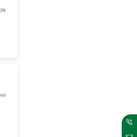
 2N
onal.
und
5W und