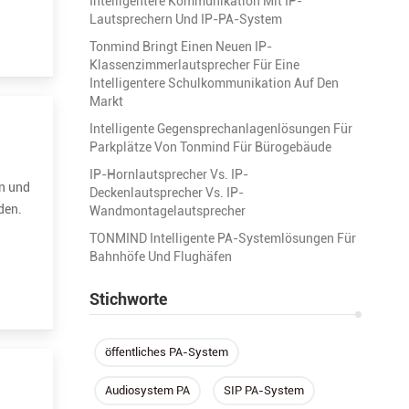
Intelligentere Kommunikation Mit IP-
Lautsprechern Und IP-PA-System
Tonmind Bringt Einen Neuen IP-
Klassenzimmerlautsprecher Für Eine
Intelligentere Schulkommunikation Auf Den
Markt
Intelligente Gegensprechanlagenlösungen Für
Parkplätze Von Tonmind Für Bürogebäude
IP-Hornlautsprecher Vs. IP-
en und
Deckenlautsprecher Vs. IP-
den.
Wandmontagelautsprecher
it
TONMIND Intelligente PA-Systemlösungen Für
Bahnhöfe Und Flughäfen
Stichworte
öffentliches PA-System
Audiosystem PA
SIP PA-System