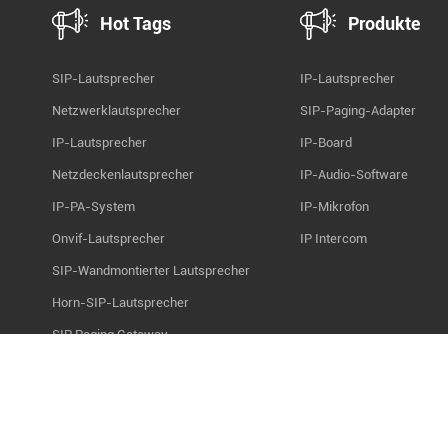
Hot Tags
Produkte
SIP-Lautsprecher
IP-Lautsprecher
Netzwerklautsprecher
SIP-Paging-Adapter
IP-Lautsprecher
IP-Board
Netzdeckenlautsprecher
IP-Audio-Software
IP-PA-System
IP-Mikrofon
Onvif-Lautsprecher
IP Intercom
SIP-Wandmontierter Lautsprecher
Horn-SIP-Lautsprecher
SIP Paging Gateway
SIP-Audiokard