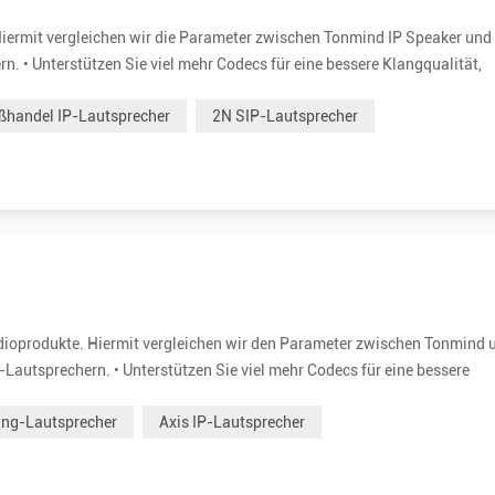
Hiermit vergleichen wir die Parameter zwischen Tonmind IP Speaker und
n. • Unterstützen Sie viel mehr Codecs für eine bessere Klangqualität,
tung bis zu 30 W für klare und laute Stimme. Es ist 15W und 30W opti
ßhandel IP-Lautsprecher
2N SIP-Lautsprecher
udioprodukte. Hiermit vergleichen wir den Parameter zwischen Tonmind 
Lautsprechern. • Unterstützen Sie viel mehr Codecs für eine bessere
Höhere Nennleistung bis zu 30 W für klare und laute Stimme. Es ist 1
ing-Lautsprecher
Axis IP-Lautsprecher