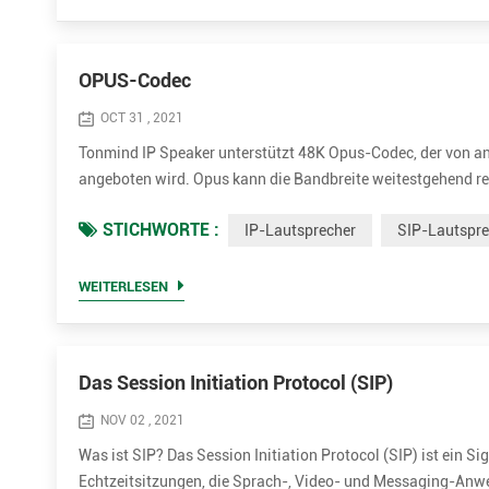
OPUS-Codec
OCT 31 , 2021
Tonmind IP Speaker unterstützt 48K Opus-Codec, der von an
angeboten wird. Opus kann die Bandbreite weitestgehend red
Opus ist ein von der Xiph.Org Foundation entwickeltes Aud
STICHWORTE :
IP-Lautsprecher
SIP-Lautspre
in einem ...
WEITERLESEN
Das Session Initiation Protocol (SIP)
NOV 02 , 2021
Was ist SIP? Das Session Initiation Protocol (SIP) ist ein Si
Echtzeitsitzungen, die Sprach-, Video- und Messaging-Anwe